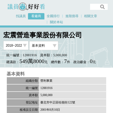
議員好好看
找議員
看廠商
全國排行
進階搜尋
相關文章
關於本站
首頁
看廠商
宏震營造事業股份有限公司
宏震營造事業股份有限公司
統一編號：12881916
資本額：5,000,000
549萬8000
7
0
建議款：
元
總件數：
件
政治獻金：
元
基本資料
營利事業
12881916
5,000,000
臺北市中正區牯嶺街122號
2001年8月10日