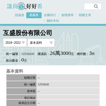
議員好好看
找議員
看廠商
全國排行
進階搜尋
相關文章
關於本站
首頁
看廠商
互盛股份有限公司
互盛股份有限公司
26萬3000
3
統一編號：12516241
建議款：
元
總件數：
件
0
政治獻金：
元
基本資料
--
12516241
--
--