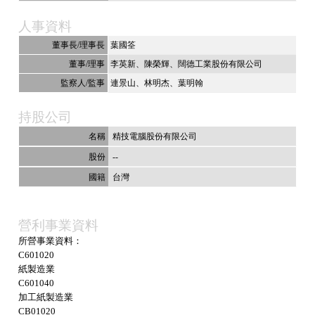
人事資料
董事長/理事長
葉國筌
董事/理事
李英新
陳榮輝
闊德工業股份有限公司
監察人/監事
連景山
林明杰
葉明翰
持股公司
精技電腦股份有限公司
--
台灣
營利事業資料
所營事業資料：
C601020
紙製造業
C601040
加工紙製造業
CB01020