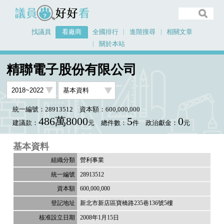
議員好好看
找議員
看廠商
全國排行
進階搜尋
相關文章
關於本站
首頁
看廠商
精聯電子股份有限公司
精聯電子股份有限公司
統一編號：28913512
資本額：600,000,000
486萬8000
5
0
建議款：
元
總件數：
件
政治獻金：
元
基本資料
營利事業
28913512
600,000,000
新北市新店區寶橋路235巷136號5樓
2008年1月15日