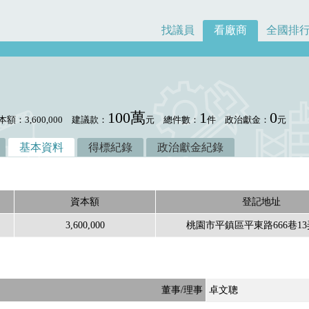
找議員
看廠商
全國排
100萬
1
0
本額：3,600,000
建議款：
元
總件數：
件
政治獻金：
元
基本資料
得標紀錄
政治獻金紀錄
資本額
登記地址
3,600,000
桃園市平鎮區平東路666巷1
董事/理事
卓文聰