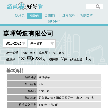
議員好好看
找議員
看廠商
全國排行
進階搜尋
相關文章
關於本站
首頁
看廠商
崑暉營造有限公司
崑暉營造有限公司
統一編號：70681916
資本額：3,600,000
132萬6239
7
0
建議款：
元
總件數：
件
政治獻金：
元
基本資料
營利事業
70681916
3,600,000
花蓮縣花蓮市國盛里國民十二街32之2號1樓
1999年12月24日