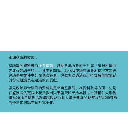
本網站資料來源：
建議款的資料來自
投票指南
，以及各地方政府主計處「議員所提地
方建設建議事項」。其中宜蘭縣、彰化縣並無在議員所提地方建設
建議事項文件中公布議員姓名，導致無法透過統計得知每個宜蘭縣
與彰化縣議員在建議款的貢獻。
議員政治獻金細目的資料則是來自監察院。在資料取得方面，先是
在監察院的電腦上花費數日與申請費印出紙本後，再請輔仁大學哲
學系2018年度政治哲學課以及台北大學法律系2018年度犯罪學課程
同學幫忙將紙本資料電子化。