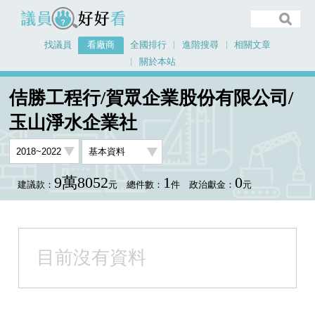
議員好好看
找議員
看廠商
全國排行
進階搜尋
相關文章
關於本站
首頁
看廠商
佶勝工程行/賀眾企業股份有限公司/玉山淨水企業社
佶勝工程行/賀眾企業股份有限公司/
玉山淨水企業社
9萬8052
1
0
建議款：
元
總件數：
件
政治獻金：
元
目前沒有資料