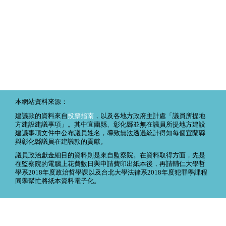
本網站資料來源：
建議款的資料來自
投票指南
，以及各地方政府主計處「議員所提地
方建設建議事項」。其中宜蘭縣、彰化縣並無在議員所提地方建設
建議事項文件中公布議員姓名，導致無法透過統計得知每個宜蘭縣
與彰化縣議員在建議款的貢獻。
議員政治獻金細目的資料則是來自監察院。在資料取得方面，先是
在監察院的電腦上花費數日與申請費印出紙本後，再請輔仁大學哲
學系2018年度政治哲學課以及台北大學法律系2018年度犯罪學課程
同學幫忙將紙本資料電子化。