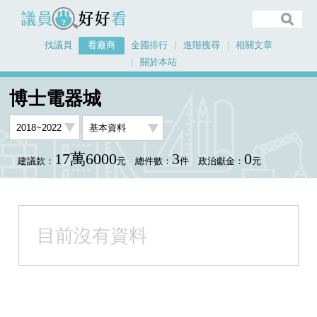
議員好好看
找議員
看廠商
全國排行
進階搜尋
相關文章
關於本站
首頁
看廠商
博士電器城
博士電器城
17萬6000
3
0
建議款：
元
總件數：
件
政治獻金：
元
目前沒有資料