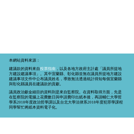
本網站資料來源：
建議款的資料來自
投票指南
，以及各地方政府主計處「議員所提地
方建設建議事項」。其中宜蘭縣、彰化縣並無在議員所提地方建設
建議事項文件中公布議員姓名，導致無法透過統計得知每個宜蘭縣
與彰化縣議員在建議款的貢獻。
議員政治獻金細目的資料則是來自監察院。在資料取得方面，先是
在監察院的電腦上花費數日與申請費印出紙本後，再請輔仁大學哲
學系2018年度政治哲學課以及台北大學法律系2018年度犯罪學課程
同學幫忙將紙本資料電子化。