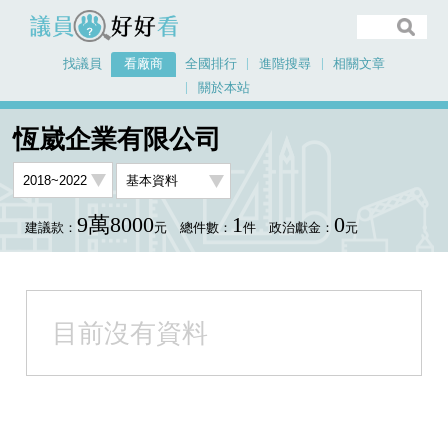
議員好好看
找議員
看廠商
全國排行
進階搜尋
相關文章
關於本站
首頁
看廠商
恆崴企業有限公司
恆崴企業有限公司
9萬8000
1
0
建議款：
元
總件數：
件
政治獻金：
元
目前沒有資料