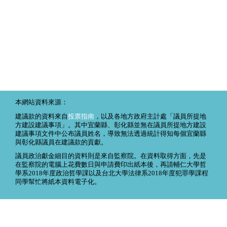
本網站資料來源：
建議款的資料來自
投票指南
，以及各地方政府主計處「議員所提地
方建設建議事項」。其中宜蘭縣、彰化縣並無在議員所提地方建設
建議事項文件中公布議員姓名，導致無法透過統計得知每個宜蘭縣
與彰化縣議員在建議款的貢獻。
議員政治獻金細目的資料則是來自監察院。在資料取得方面，先是
在監察院的電腦上花費數日與申請費印出紙本後，再請輔仁大學哲
學系2018年度政治哲學課以及台北大學法律系2018年度犯罪學課程
同學幫忙將紙本資料電子化。