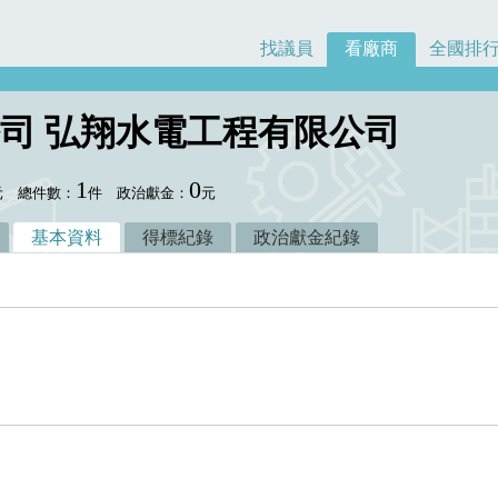
找議員
看廠商
全國排
司 弘翔水電工程有限公司
1
0
元
總件數：
件
政治獻金：
元
基本資料
得標紀錄
政治獻金紀錄