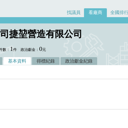
找議員
看廠商
全國排
司捷堃營造有限公司
1
0
件數：
件
政治獻金：
元
基本資料
得標紀錄
政治獻金紀錄