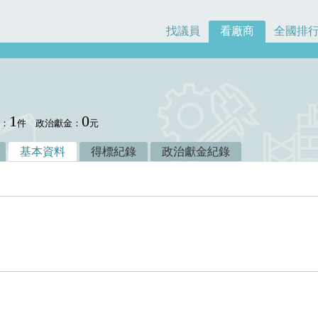
找議員
看廠商
全國排
1
0
數：
件
政治獻金：
元
基本資料
得標紀錄
政治獻金紀錄