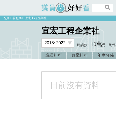
議員好好看
首頁
看廠商
宜宏工程企業社
宜宏工程企業社
10萬
建議款：
元
總件
議員排行
政黨排行
年度分佈
目前沒有資料