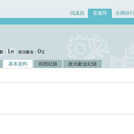
找議員
看廠商
全國排
1
0
數：
件
政治獻金：
元
基本資料
得標紀錄
政治獻金紀錄