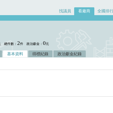
找議員
看廠商
全國排
2
0
元
總件數：
件
政治獻金：
元
基本資料
得標紀錄
政治獻金紀錄