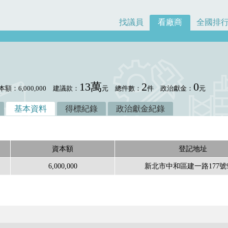
找議員
看廠商
全國排
13萬
2
0
本額：6,000,000
建議款：
元
總件數：
件
政治獻金：
元
基本資料
得標紀錄
政治獻金紀錄
資本額
登記地址
6,000,000
新北市中和區建一路177