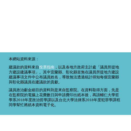
本網站資料來源：
建議款的資料來自
投票指南
，以及各地方政府主計處「議員所提地
方建設建議事項」。其中宜蘭縣、彰化縣並無在議員所提地方建設
建議事項文件中公布議員姓名，導致無法透過統計得知每個宜蘭縣
與彰化縣議員在建議款的貢獻。
議員政治獻金細目的資料則是來自監察院。在資料取得方面，先是
在監察院的電腦上花費數日與申請費印出紙本後，再請輔仁大學哲
學系2018年度政治哲學課以及台北大學法律系2018年度犯罪學課程
同學幫忙將紙本資料電子化。