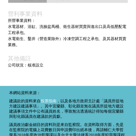
營利事業資料
所營事業資料：
水電器材、浴缸、洗臉盆馬桶、衛生器材買賣與進出口及高低壓配電
工程承包。
水電衛生、鑿井（營造業除外）冷凍空調工程之承包、及其器材買賣
業務。
其他備註
公司狀況：核准設立
本網站資料來源：
建議款的資料來自
投票指南
，以及各地方政府主計處「議員所提地
方建設建議事項」。其中宜蘭縣、彰化縣並無在議員所提地方建設
建議事項文件中公布議員姓名，導致無法透過統計得知每個宜蘭縣
與彰化縣議員在建議款的貢獻。
議員政治獻金細目的資料則是來自監察院。在資料取得方面，先是
在監察院的電腦上花費數日與申請費印出紙本後，再請輔仁大學哲
學系2018年度政治哲學課以及台北大學法律系2018年度犯罪學課程