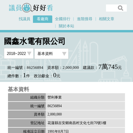
議員好好看
找議員
看廠商
全國排行
進階搜尋
相關文章
關於本站
首頁
看廠商
國鑫水電有限公司
國鑫水電有限公司
7萬745
統一編號：86256894
資本額：2,000,000
建議款：
元
1
0
總件數：
件
政治獻金：
元
基本資料
營利事業
86256894
2,000,000
花蓮縣吉安鄉南昌村文化七街70號1樓
1991年8月7日