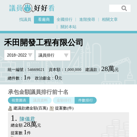
議員好好看
找議員
看廠商
全國排行
進階搜尋
相關文章
關於本站
首頁
看廠商
禾田開發工程有限公司
議員排行圖表
禾田開發工程有限公司
28萬
統一編號：54669021
資本額：1,000,000
建議款：
元
1
0
總件數：
件
政治獻金：
元
承包金額議員排行前十名
視覺圖表
議員資料
金額排行
件數排行
建議款總金額(百萬)
提案數(件)
1
陳儀君
28萬
總金額
元
1
提案數
件