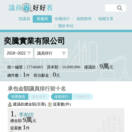
議員好好看
找議員
看廠商
全國排行
進階搜尋
相關文章
關於本站
首頁
看廠商
奕騰實業有限公司
議員排行圖表
奕騰實業有限公司
9萬
統一編號：27749465
資本額：10,000,000
建議款：
元
1
0
總件數：
件
政治獻金：
元
承包金額議員排行前十名
視覺圖表
議員資料
金額排行
件數排行
建議款總金額(百萬)
提案數(件)
1
李柏坊
9萬
總金額
元
1
提案數
件