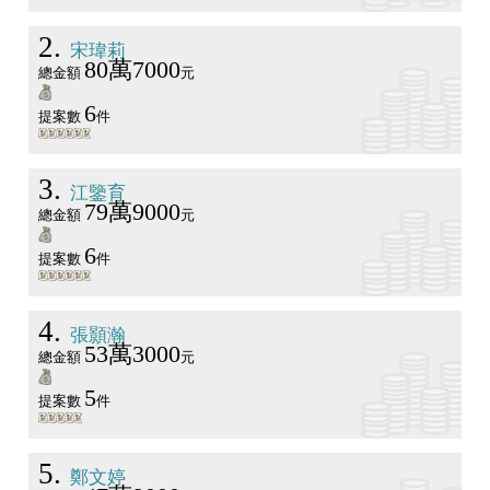
2
宋瑋莉
80萬7000
總金額
元
6
提案數
件
3
江鑒育
79萬9000
總金額
元
6
提案數
件
4
張顥瀚
53萬3000
總金額
元
5
提案數
件
5
鄭文婷