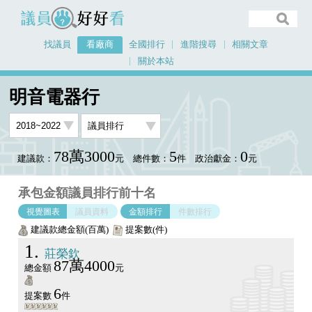
議員好好看
找議員
看廠商
全國排行
進階搜尋
相關文章
關於本站
首頁
看廠商
明音電器行
議員排行圖表
明音電器行
78萬3000
5
0
建議款：
元
總件數：
件
政治獻金：
元
承包金額議員排行前十名
視覺圖表
議員資料
金額排行
件數排行
建議款總金額(百萬)
提案數(件)
1
莊榮欽
87萬4000
總金額
元
6
提案數
件