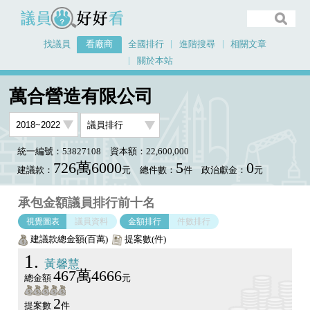
議員好好看
找議員
看廠商
全國排行
進階搜尋
相關文章
關於本站
首頁
看廠商
萬合營造有限公司
議員排行圖表
萬合營造有限公司
統一編號：53827108
資本額：22,600,000
726萬6000
5
0
建議款：
元
總件數：
件
政治獻金：
元
承包金額議員排行前十名
視覺圖表
議員資料
金額排行
件數排行
建議款總金額(百萬)
提案數(件)
1
黃馨慧
467萬4666
總金額
元
2
提案數
件