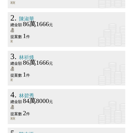
2
陳淑華
86萬1666
總金額
元
1
提案數
件
3
林祈烽
86萬1666
總金額
元
1
提案數
件
4
林碧秀
84萬8000
總金額
元
2
提案數
件