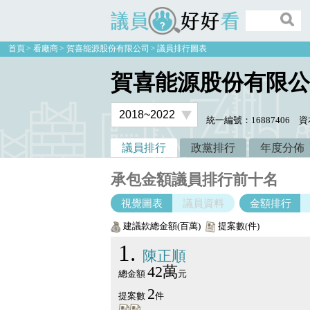
議員好好看
首頁
看廠商
賀喜能源股份有限公司
議員排行圖表
賀喜能源股份有限公
統一編號：16887406
資
議員排行
政黨排行
年度分佈
承包金額議員排行前十名
視覺圖表
議員資料
金額排行
建議款總金額(百萬)
提案數(件)
1
陳正順
42萬
總金額
元
2
提案數
件