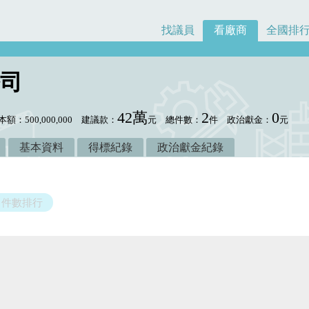
找議員
看廠商
全國排
司
42萬
2
0
本額：500,000,000
建議款：
元
總件數：
件
政治獻金：
元
基本資料
得標紀錄
政治獻金紀錄
件數排行