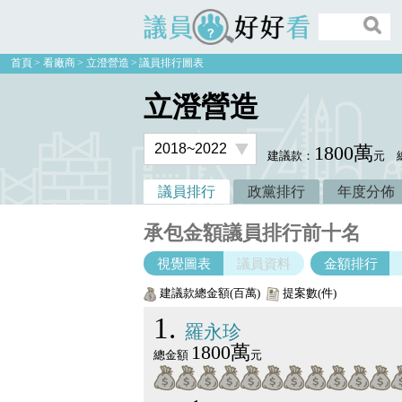
議員好好看
首頁
看廠商
立澄營造
議員排行圖表
立澄營造
1800萬
建議款：
元
議員排行
政黨排行
年度分佈
承包金額議員排行前十名
視覺圖表
議員資料
金額排行
建議款總金額(百萬)
提案數(件)
1
羅永珍
1800萬
總金額
元