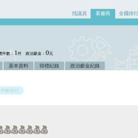
找議員
看廠商
全國排
1
0
總件數：
件
政治獻金：
元
基本資料
得標紀錄
政治獻金紀錄
件數排行