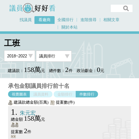
議員好好看
找議員
看廠商
全國排行
進階搜尋
相關文章
關於本站
首頁
看廠商
工班
議員排行圖表
工班
158萬
2
0
建議款：
元
總件數：
件
政治獻金：
元
承包金額議員排行前十名
視覺圖表
議員資料
金額排行
件數排行
建議款總金額(百萬)
提案數(件)
1
朱元宏
158萬
總金額
元
2
提案數
件