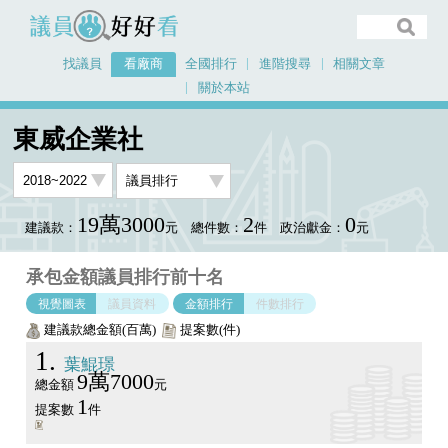
議員好好看
找議員
看廠商
全國排行
進階搜尋
相關文章
關於本站
首頁
看廠商
東威企業社
議員排行圖表
東威企業社
19萬3000
2
0
建議款：
元
總件數：
件
政治獻金：
元
承包金額議員排行前十名
視覺圖表
議員資料
金額排行
件數排行
建議款總金額(百萬)
提案數(件)
1
葉鯤璟
9萬7000
總金額
元
1
提案數
件