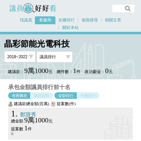
議員好好看
找議員
看廠商
全國排行
進階搜尋
相關文章
關於本站
首頁
看廠商
晶彩節能光電科技
議員排行圖表
晶彩節能光電科技
9萬1000
1
0
建議款：
元
總件數：
件
政治獻金：
元
承包金額議員排行前十名
視覺圖表
議員資料
金額排行
件數排行
建議款總金額(百萬)
提案數(件)
1
鄭寶秀
9萬1000
總金額
元
1
提案數
件