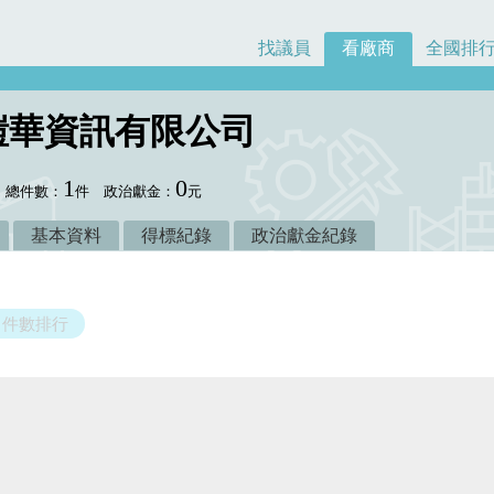
找議員
看廠商
全國排
愷華資訊有限公司
1
0
總件數：
件
政治獻金：
元
基本資料
得標紀錄
政治獻金紀錄
件數排行