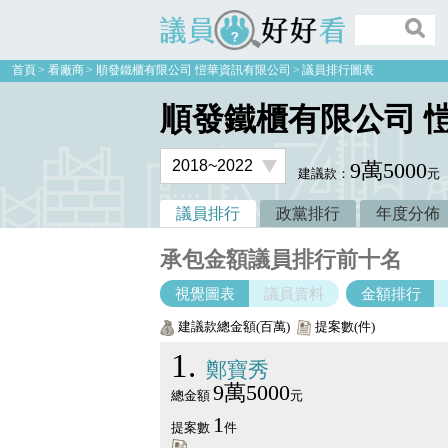
議員好好看
首頁
看廠商
順發鐵櫃有限公司 愷華資訊有限公司
議員排行圖表
順發鐵櫃有限公司 
9萬5000
建議款：
元
議員排行
政黨排行
年度分佈
承包金額議員排行前十名
視覺圖表
議員資料
金額排行
建議款總金額(百萬)
提案數(件)
1
鄭寶秀
9萬5000
總金額
元
1
提案數
件