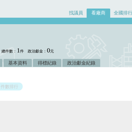
找議員
看廠商
全國排
1
0
總件數：
件
政治獻金：
元
基本資料
得標紀錄
政治獻金紀錄
件數排行