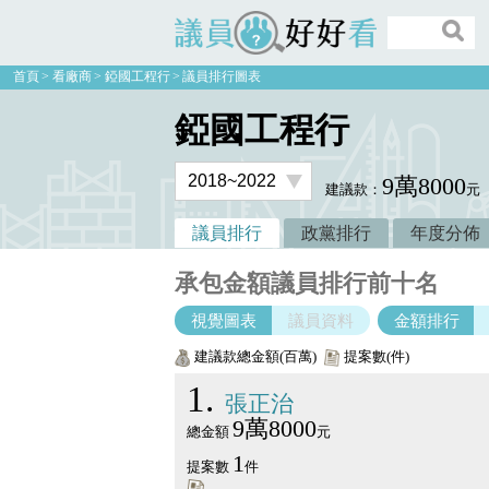
議員好好看
首頁
看廠商
錏國工程行
議員排行圖表
錏國工程行
9萬8000
建議款：
元
議員排行
政黨排行
年度分佈
承包金額議員排行前十名
視覺圖表
議員資料
金額排行
建議款總金額(百萬)
提案數(件)
1
張正治
9萬8000
總金額
元
1
提案數
件