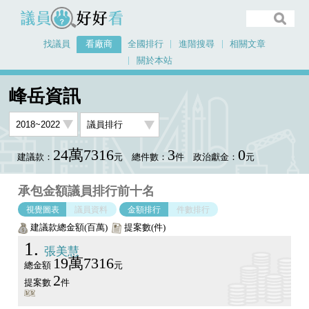
議員好好看
找議員
看廠商
全國排行
進階搜尋
相關文章
關於本站
首頁
看廠商
峰岳資訊
議員排行圖表
峰岳資訊
24萬7316
3
0
建議款：
元
總件數：
件
政治獻金：
元
承包金額議員排行前十名
視覺圖表
議員資料
金額排行
件數排行
建議款總金額(百萬)
提案數(件)
1
張美慧
19萬7316
總金額
元
2
提案數
件