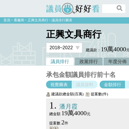
議員好好看
首頁
看廠商
正興文具商行
議員排行圖表
正興文具商行
19萬4000
建議款：
議員排行
政黨排行
年度分佈
承包金額議員排行前十名
視覺圖表
議員資料
金額排行
建議款總金額(百萬)
提案數(件)
1
潘月霞
19萬4000
總金額
元
2
提案數
件