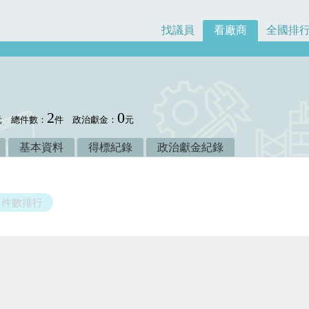
找議員
看廠商
全國排
2
0
元
總件數：
件
政治獻金：
元
基本資料
得標紀錄
政治獻金紀錄
件數排行