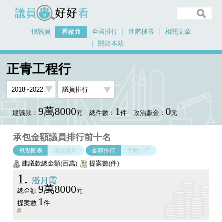
議員好好看
找議員
看廠商
全國排行
進階搜尋
相關文章
關於本站
首頁
看廠商
正青工程行
議員排行圖表
正青工程行
9萬8000
1
0
建議款：
元
總件數：
件
政治獻金：
元
承包金額議員排行前十名
視覺圖表
議員資料
金額排行
件數排行
建議款總金額(百萬)
提案數(件)
1
潘月霞
9萬8000
總金額
元
1
提案數
件