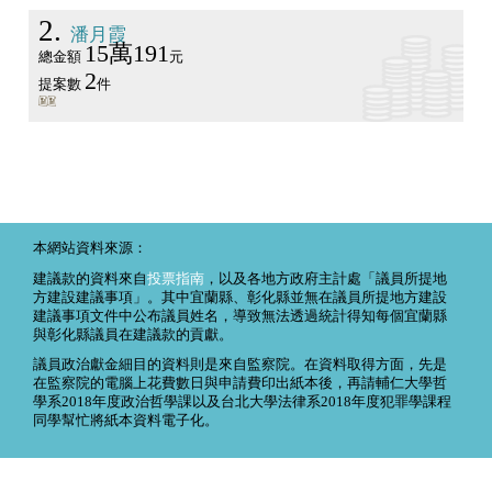
2
潘月霞
15萬191
總金額
元
2
提案數
件
本網站資料來源：
建議款的資料來自
投票指南
，以及各地方政府主計處「議員所提地
方建設建議事項」。其中宜蘭縣、彰化縣並無在議員所提地方建設
建議事項文件中公布議員姓名，導致無法透過統計得知每個宜蘭縣
與彰化縣議員在建議款的貢獻。
議員政治獻金細目的資料則是來自監察院。在資料取得方面，先是
在監察院的電腦上花費數日與申請費印出紙本後，再請輔仁大學哲
學系2018年度政治哲學課以及台北大學法律系2018年度犯罪學課程
同學幫忙將紙本資料電子化。