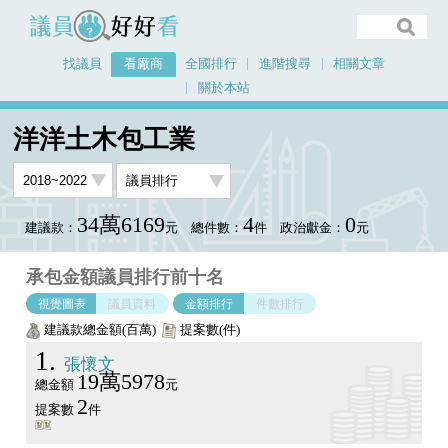
議員好好看
找議員
看廠商
全國排行
進階搜尋
相關文章
關於本站
首頁
看廠商
洋洋土木包工業
議員排行圖表
洋洋土木包工業
34萬6169
4
0
建議款：
元
總件數：
件
政治獻金：
元
承包金額議員排行前十名
視覺圖表
議員資料
金額排行
件數排行
建議款總金額(百萬)
提案數(件)
1
張懷文
19萬5978
總金額
元
2
提案數
件