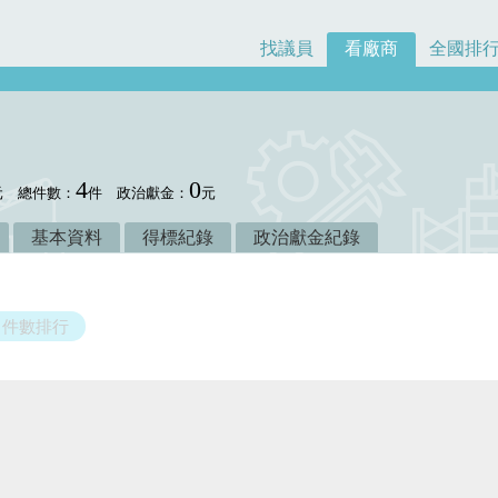
找議員
看廠商
全國排
4
0
元
總件數：
件
政治獻金：
元
基本資料
得標紀錄
政治獻金紀錄
件數排行