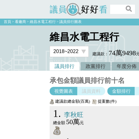
議員好好看
首頁
看廠商
維昌水電工程行
議員排行圖表
維昌水電工程行
74萬9498
建議款：
議員排行
政黨排行
年度分佈
承包金額議員排行前十名
視覺圖表
議員資料
金額排行
建議款總金額(百萬)
提案數(件)
1
李秋旺
50萬
總金額
元