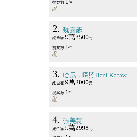
1
提案數
件
2
魏嘉彥
9萬8500
總金額
元
1
提案數
件
3
哈尼．噶照Hani Kacaw
9萬8000
總金額
元
1
提案數
件
4
張美慧
5萬2998
總金額
元