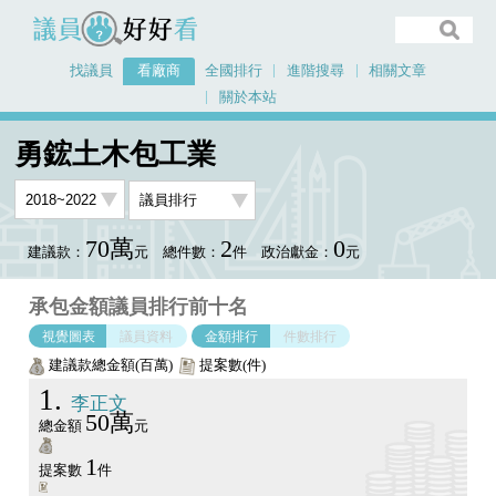
議員好好看
找議員
看廠商
全國排行
進階搜尋
相關文章
關於本站
首頁
看廠商
勇鋐土木包工業
議員排行圖表
勇鋐土木包工業
70萬
2
0
建議款：
元
總件數：
件
政治獻金：
元
承包金額議員排行前十名
視覺圖表
議員資料
金額排行
件數排行
建議款總金額(百萬)
提案數(件)
1
李正文
50萬
總金額
元
1
提案數
件