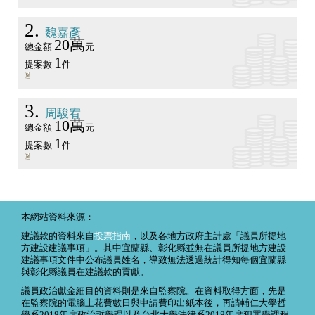
2
魏嘉彥
20萬
總金額
元
1
提案數
件
3
周駿宥
10萬
總金額
元
1
提案數
件
本網站資料來源：
建議款的資料來自
投票指南
，以及各地方政府主計處「議員所提地
方建設建議事項」。其中宜蘭縣、彰化縣並無在議員所提地方建設
建議事項文件中公布議員姓名，導致無法透過統計得知每個宜蘭縣
與彰化縣議員在建議款的貢獻。
議員政治獻金細目的資料則是來自監察院。在資料取得方面，先是
在監察院的電腦上花費數日與申請費印出紙本後，再請輔仁大學哲