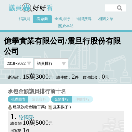
議員好好看
找議員
看廠商
全國排行
進階搜尋
相關文章
關於本站
首頁
看廠商
億學實業有限公司/震旦行股份有限公司
議員排行圖表
億學實業有限公司/震旦行股份有限
公司
15萬3000
2
0
建議款：
元
總件數：
件
政治獻金：
元
承包金額議員排行前十名
視覺圖表
議員資料
金額排行
件數排行
建議款總金額(百萬)
提案數(件)
1
謝國榮
10萬5000
總金額
元
1
提案數
件