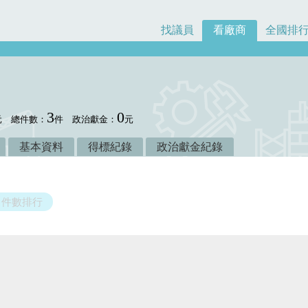
找議員
看廠商
全國排
3
0
元
總件數：
件
政治獻金：
元
基本資料
得標紀錄
政治獻金紀錄
件數排行