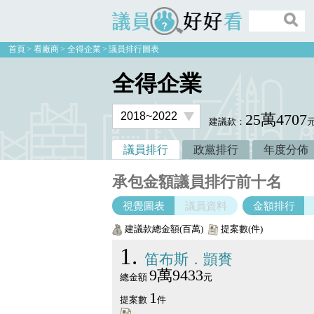
議員好好看
首頁
看廠商
全得企業
議員排行圖表
全得企業
25萬4707
建議款：
議員排行
政黨排行
年度分佈
承包金額議員排行前十名
視覺圖表
議員資料
金額排行
建議款總金額(百萬)
提案數(件)
1
笛布斯．顗賚
9萬9433
總金額
元
1
提案數
件