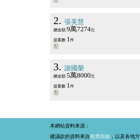
2
張美慧
9萬7274
總金額
元
1
提案數
件
3
謝國榮
5萬8000
總金額
元
1
提案數
件
本網站資料來源：
建議款的資料來自
投票指南
，以及各地方