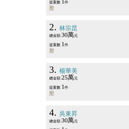
1
提案數
件
2
林宗昆
30萬
總金額
元
1
提案數
件
3
楊華美
25萬
總金額
元
1
提案數
件
4
吳東昇
30萬
總金額
元