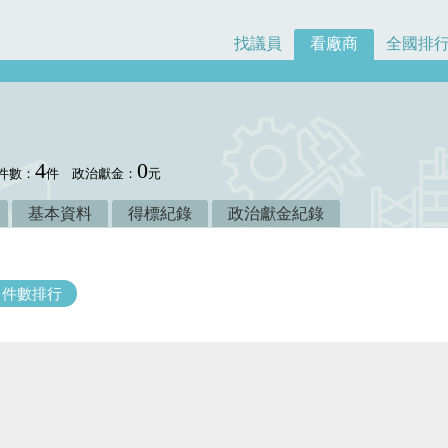
找議員
看廠商
全國排
4
0
件數：
件
政治獻金：
元
基本資料
得標紀錄
政治獻金紀錄
件數排行