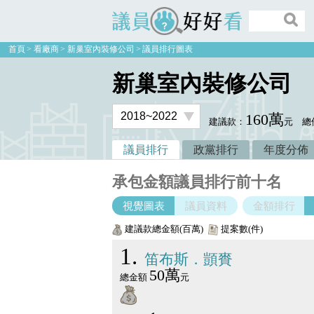
議員好好看
首頁
看廠商
新巢室內裝修公司
議員排行圖表
新巢室內裝修公司
160萬
建議款：
元
總
議員排行
政黨排行
年度分佈
承包金額議員排行前十名
視覺圖表
議員資料
金額排行
建議款總金額(百萬)
提案數(件)
1
笛布斯．顗賚
50萬
總金額
元