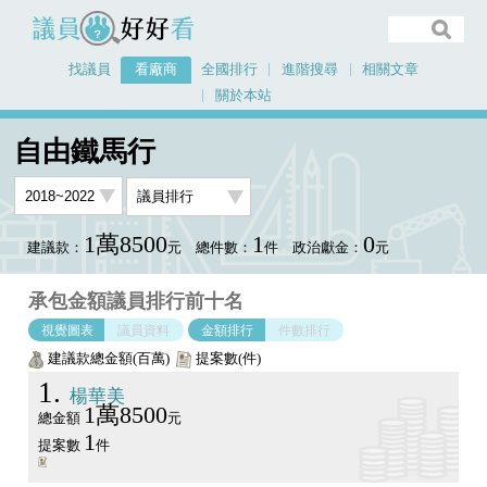
議員好好看
找議員
看廠商
全國排行
進階搜尋
相關文章
關於本站
首頁
看廠商
自由鐵馬行
議員排行圖表
自由鐵馬行
1萬8500
1
0
建議款：
元
總件數：
件
政治獻金：
元
承包金額議員排行前十名
視覺圖表
議員資料
金額排行
件數排行
建議款總金額(百萬)
提案數(件)
1
楊華美
1萬8500
總金額
元
1
提案數
件