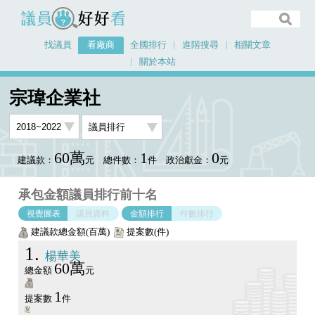
議員好好看
找議員
看廠商
全國排行
進階搜尋
相關文章
關於本站
首頁
看廠商
宗瑋企業社
議員排行圖表
宗瑋企業社
60萬
1
0
建議款：
元
總件數：
件
政治獻金：
元
承包金額議員排行前十名
視覺圖表
議員資料
金額排行
件數排行
建議款總金額(百萬)
提案數(件)
1
楊華美
60萬
總金額
元
1
提案數
件