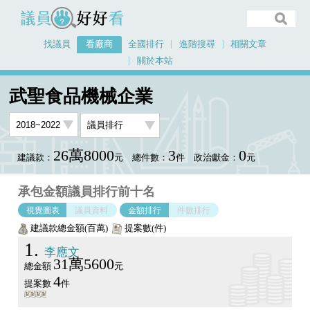
議員好好看
找議員
看廠商
全國排行
進階搜尋
相關文章
關於本站
首頁
看廠商
武聖食品機械企業
議員排行圖表
武聖食品機械企業
26萬8000
3
0
建議款：
元
總件數：
件
政治獻金：
元
承包金額議員排行前十名
視覺圖表
議員資料
金額排行
件數排行
建議款總金額(百萬)
提案數(件)
1
李應文
31萬5600
總金額
元
4
提案數
件