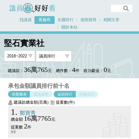
議員好好看
找議員
看廠商
全國排行
進階搜尋
相關文章
關於本站
首頁
看廠商
堅石實業社
議員排行圖表
堅石實業社
36萬765
4
0
建議款：
元
總件數：
件
政治獻金：
元
承包金額議員排行前十名
視覺圖表
議員資料
金額排行
件數排行
建議款總金額(百萬)
提案數(件)
1
鄭寶秀
16萬7765
總金額
元
2
提案數
件