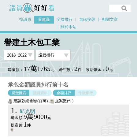
議員好好看
找議員
看廠商
全國排行
進階搜尋
相關文章
關於本站
首頁
看廠商
譽建土木包工業
議員排行圖表
譽建土木包工業
17萬1765
2
0
建議款：
元
總件數：
件
政治獻金：
元
承包金額議員排行前十名
視覺圖表
議員資料
金額排行
件數排行
建議款總金額(百萬)
提案數(件)
1
邱光明
9萬9000
總金額
元
1
提案數
件