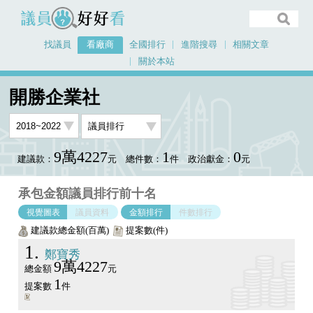
議員好好看
找議員
看廠商
全國排行
進階搜尋
相關文章
關於本站
首頁
看廠商
開勝企業社
議員排行圖表
開勝企業社
9萬4227
1
0
建議款：
元
總件數：
件
政治獻金：
元
承包金額議員排行前十名
視覺圖表
議員資料
金額排行
件數排行
建議款總金額(百萬)
提案數(件)
1
鄭寶秀
9萬4227
總金額
元
1
提案數
件