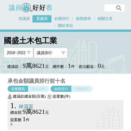
議員好好看
找議員
看廠商
全國排行
進階搜尋
相關文章
關於本站
首頁
看廠商
國盛土木包工業
議員排行圖表
國盛土木包工業
9萬8621
1
0
建議款：
元
總件數：
件
政治獻金：
元
承包金額議員排行前十名
視覺圖表
議員資料
金額排行
件數排行
建議款總金額(百萬)
提案數(件)
1
林源富
9萬8621
總金額
元
1
提案數
件