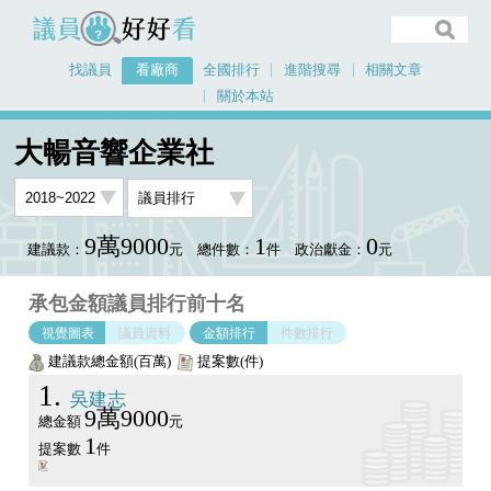
議員好好看
找議員
看廠商
全國排行
進階搜尋
相關文章
關於本站
首頁
看廠商
大暢音響企業社
議員排行圖表
大暢音響企業社
9萬9000
1
0
建議款：
元
總件數：
件
政治獻金：
元
承包金額議員排行前十名
視覺圖表
議員資料
金額排行
件數排行
建議款總金額(百萬)
提案數(件)
1
吳建志
9萬9000
總金額
元
1
提案數
件