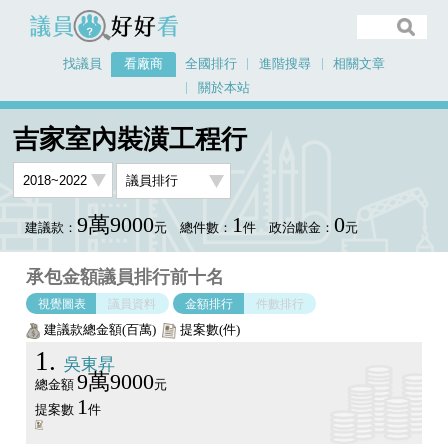
議員好好看
找議員
看廠商
全國排行
進階搜尋
相關文章
關於本站
首頁
看廠商
吉家室內裝潢工程行
議員排行圖表
吉家室內裝潢工程行
9萬9000
1
0
建議款：
元
總件數：
件
政治獻金：
元
承包金額議員排行前十名
視覺圖表
議員資料
金額排行
件數排行
建議款總金額(百萬)
提案數(件)
1
吳東昇
9萬9000
總金額
元
1
提案數
件