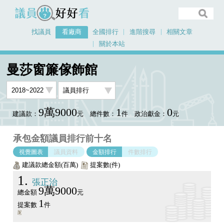
議員好好看
找議員
看廠商
全國排行
進階搜尋
相關文章
關於本站
首頁
看廠商
曼莎窗簾傢飾館
議員排行圖表
曼莎窗簾傢飾館
9萬9000
1
0
建議款：
元
總件數：
件
政治獻金：
元
承包金額議員排行前十名
視覺圖表
議員資料
金額排行
件數排行
建議款總金額(百萬)
提案數(件)
1
張正治
9萬9000
總金額
元
1
提案數
件