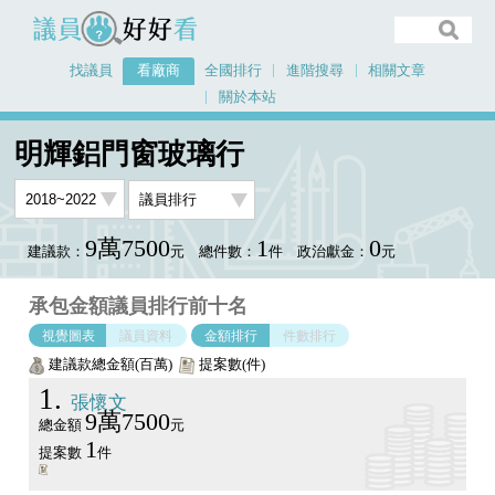
議員好好看
找議員
看廠商
全國排行
進階搜尋
相關文章
關於本站
首頁
看廠商
明輝鋁門窗玻璃行
議員排行圖表
明輝鋁門窗玻璃行
9萬7500
1
0
建議款：
元
總件數：
件
政治獻金：
元
承包金額議員排行前十名
視覺圖表
議員資料
金額排行
件數排行
建議款總金額(百萬)
提案數(件)
1
張懷文
9萬7500
總金額
元
1
提案數
件