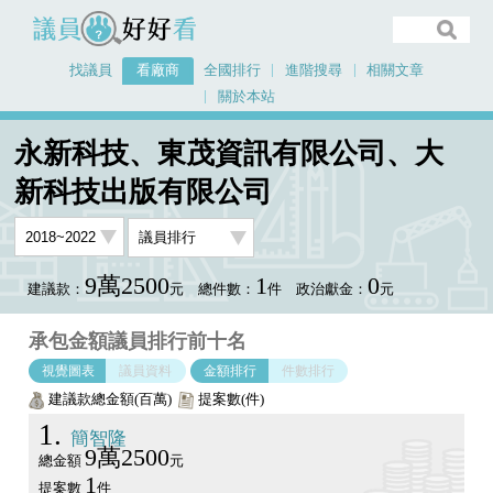
議員好好看
找議員
看廠商
全國排行
進階搜尋
相關文章
關於本站
首頁
看廠商
永新科技、東茂資訊有限公司、大新科技出版有限公司
永新科技、東茂資訊有限公司、大
議員排行圖表
新科技出版有限公司
9萬2500
1
0
建議款：
元
總件數：
件
政治獻金：
元
承包金額議員排行前十名
視覺圖表
議員資料
金額排行
件數排行
建議款總金額(百萬)
提案數(件)
1
簡智隆
9萬2500
總金額
元
1
提案數
件